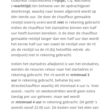
chauffeur chauffeurend (=
rijtijd
), c.q. wachtend
(=
wachttijd
) ten behoeve van de opdrachtgever
doorbrengt, waarbij naar boven afgerond wordt op
één vierde uur. De door de chauffeur gemaakte
reistijd (voorrij-uren) wordt
niet
in rekening gebracht
indien de chauffeur het startadres binnen een half
uur heeft kunnen bereiken. Is de door de chauffeur
gemaakte reistijd langer dan een half uur dan wordt
het eerste half uur van zowel de reistijd voor de rit
als de reistijd na de rit (bij hetzelfde vetrek- als
eindpunt) niet in rekening gebracht.
Indien het startadres afwijkend is van het eindadres,
worden de reisuren retour naar het startadres in
rekening gebracht. Per rit wordt er
minimaal 3
uur
in rekening gebracht, behalve bij een
directiechauffeur waarbij dit minimaal 4 uur is. Voor
avond-, nacht- en weekendritten wordt geen extra
toeslag per uur geheven, maar wel wordt
er
minimaal 4 uur
in rekening gebracht. Dit geldt ‘s
avonds vanaf 22.00 uur. De kosten voor het eten van